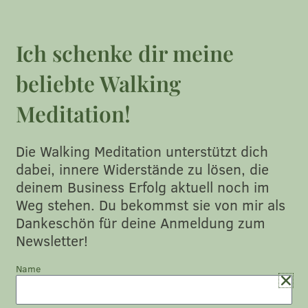
Zum
Inhalt
Bist du frustriert, weil du als
springen
Ich schenke dir meine
zurückhaltende Soloselbstständige mit
beliebte Walking
deinem Business gefühlt übersehen wirst –
zwischen denjenigen, die lauter schreien?
Meditation!
Ziehe mit deiner stillen Kraft deine Soul Clients wie
Die Walking Meditation unterstützt dich
magisch an, ohne dich zu verbiegen oder unseriöse
dabei, innere Widerstände zu lösen, die
Verkaufstricks anwenden zu müssen.
deinem Business Erfolg aktuell noch im
Weg stehen. Du bekommst sie von mir als
Mehr Infos
Dankeschön für deine Anmeldung zum
Newsletter!
Name