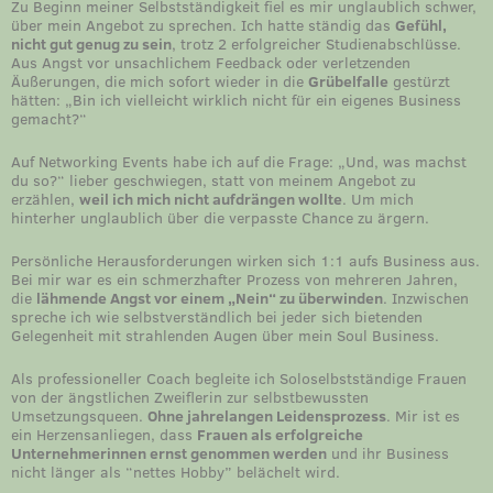
Zu Beginn meiner Selbstständigkeit fiel es mir unglaublich schwer,
über mein Angebot zu sprechen. Ich hatte ständig das
Gefühl,
nicht gut genug zu sein
, trotz 2 erfolgreicher Studienabschlüsse.
Aus Angst vor unsachlichem Feedback oder verletzenden
Äußerungen, die mich sofort wieder in die
Grübelfalle
gestürzt
hätten: „Bin ich vielleicht wirklich nicht für ein eigenes Business
gemacht?“
Auf Networking Events habe ich auf die Frage: „Und, was machst
du so?“ lieber geschwiegen, statt von meinem Angebot zu
erzählen,
weil ich mich nicht aufdrängen wollte
. Um mich
hinterher unglaublich über die verpasste Chance zu ärgern.
Persönliche Herausforderungen wirken sich 1:1 aufs Business aus.
Bei mir war es ein schmerzhafter Prozess von mehreren Jahren,
die
lähmende Angst vor einem „Nein“ zu überwinden
. Inzwischen
spreche ich wie selbstverständlich bei jeder sich bietenden
Gelegenheit mit strahlenden Augen über mein Soul Business.
Als professioneller Coach begleite ich Soloselbstständige Frauen
von der ängstlichen Zweiflerin zur selbstbewussten
Umsetzungsqueen.
Ohne jahrelangen Leidensprozess
. Mir ist es
ein Herzensanliegen, dass
Frauen als erfolgreiche
Unternehmerinnen ernst genommen werden
und ihr Business
nicht länger als “nettes Hobby” belächelt wird.