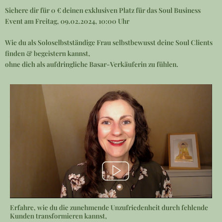
Zum
Sichere dir für 0 € deinen exklusiven Platz für das Soul Business
Inhalt
Event am Freitag, 09.02.2024, 10:00 Uhr
springen
Wie du als Soloselbstständige Frau selbstbewusst deine Soul Clients
finden & begeistern kannst,
ohne dich als aufdringliche Basar-Verkäuferin zu fühlen.
Erfahre, wie du die zunehmende Unzufriedenheit durch fehlende
Kunden transformieren kannst,