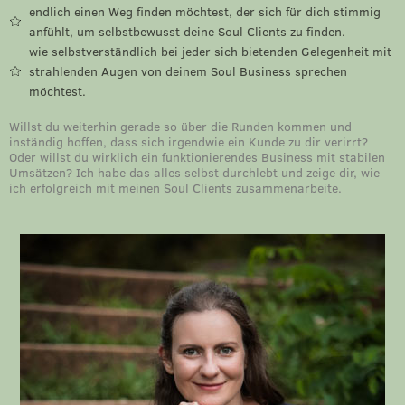
endlich einen Weg finden möchtest, der sich für dich stimmig
anfühlt, um selbstbewusst deine Soul Clients zu finden.
wie selbstverständlich bei jeder sich bietenden Gelegenheit mit
strahlenden Augen von deinem Soul Business sprechen
möchtest.
Willst du weiterhin gerade so über die Runden kommen und
inständig hoffen, dass sich irgendwie ein Kunde zu dir verirrt?
Oder willst du wirklich ein funktionierendes Business mit stabilen
Umsätzen? Ich habe das alles selbst durchlebt und zeige dir, wie
ich erfolgreich mit meinen Soul Clients zusammenarbeite.